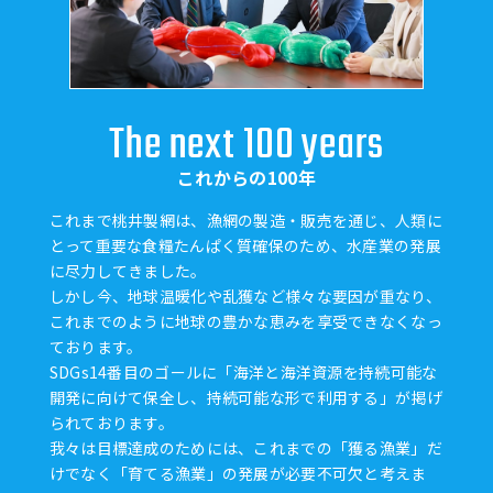
The next 100 years
これからの100年
これまで桃井製網は、漁網の製造・販売を通じ、人類に
とって重要な食糧たんぱく質確保のため、水産業の発展
に尽力してきました。
しかし今、地球温暖化や乱獲など様々な要因が重なり、
これまでのように地球の豊かな恵みを享受できなくなっ
ております。
SDGs14番目のゴールに「海洋と海洋資源を持続可能な
開発に向けて保全し、持続可能な形で利用する」が掲げ
られております。
我々は目標達成のためには、これまでの「獲る漁業」だ
けでなく「育てる漁業」の発展が必要不可欠と考えま