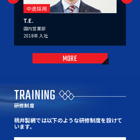
新卒採用
中途採
M.N.
S.Y.
経理部
製造部
2017年 入社
2018年 
MORE
TRAINING
研修制度
桃井製網では以下のような研修制度を設けて
います。