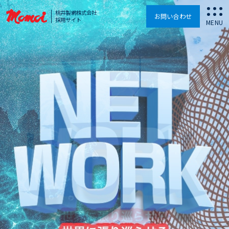
桃井製網株式会社
お問い合わせ
採用サイト
MENU
トップ
コンセプト
桃井を知る
仕事・部署
スタッフ紹介
研修制度
福利厚⽣
募集要項
お問い合わせ