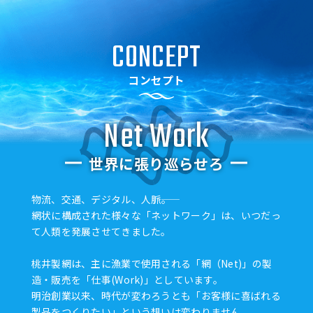
CONCEPT
コンセプト
Net Work
世界に張り巡らせろ
物流、交通、デジタル、人脈――。
網状に構成された様々な「ネットワーク」は、いつだっ
て人類を発展させてきました。
桃井製網は、主に漁業で使用される「網（Net)」の製
造・販売を「仕事(Work)」としています。
明治創業以来、時代が変わろうとも「お客様に喜ばれる
製品をつくりたい」という想いは変わりません。